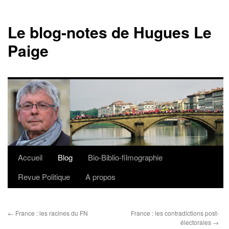
Le blog-notes de Hugues Le
Paige
Accueil
Blog
Bio-Biblio-filmographie
Aller
Revue Politique
A propos
au
contenu
←
France : les racines du FN
France : les contradictions post-
électorales
→