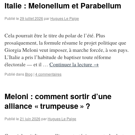
Italie : Melonellum et Parabellum
Publié le
29 juillet 2026
par
Hugues Le Paige
Cela pourrait être le titre du polar de l’été. Plus
prosaïquement, la formule résume le projet politique que
Giorgia Meloni veut imposer, à marche forcée, à son pays.
L’Italie a pris l’habitude de baptiser toute réforme
électorale — et il …
Continuer la lecture
→
Publié dans
Blog
|
4 commentaires
Meloni : comment sortir d’une
alliance « trumpeuse » ?
Publié le
21 juin 2026
par
Hugues Le Paige