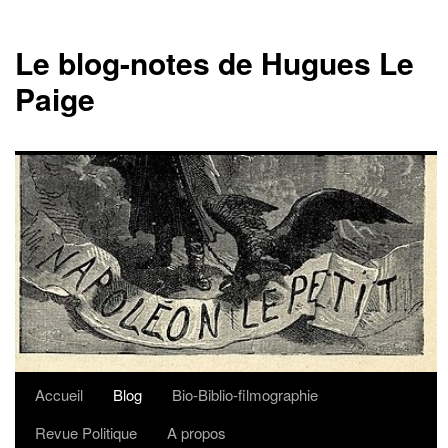
Le blog-notes de Hugues Le
Paige
Accueil
Blog
Bio-Biblio-filmographie
Aller
Revue Politique
A propos
au