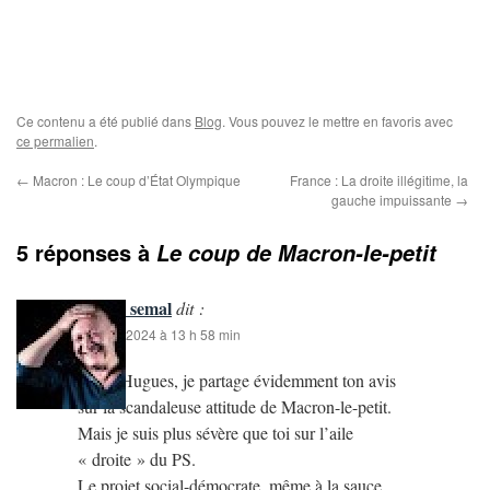
Ce contenu a été publié dans
Blog
. Vous pouvez le mettre en favoris avec
ce permalien
.
←
Macron : Le coup d’État Olympique
France : La droite illégitime, la
gauche impuissante
→
5 réponses à
Le coup de Macron-le-petit
claude semal
dit :
28 août 2024 à 13 h 58 min
Hello Hugues, je partage évidemment ton avis
sur la scandaleuse attitude de Macron-le-petit.
Mais je suis plus sévère que toi sur l’aile
« droite » du PS.
Le projet social-démocrate, même à la sauce