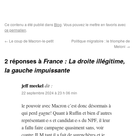
Ce contenu a été publié dans
Blog
. Vous pouvez le mettre en favoris avec
ce permalien
.
←
Le coup de Macron-le-petit
Politique migratoire : le triomphe de
Meloni
→
2 réponses à
France : La droite illégitime,
la gauche impuissante
jeff meekel
dit :
22 septembre 2024 à 23 h 06 min
le pouvoir avec Macron c’est donc désormais à
qui perd gagne! Quant à Ruffin et bien d’autres
représentant-e-s et candidat-e-s du NPF, il leur
a fallu faire campagne quasiment sans, voir
contre JLM tant il a fait de surenchères et je