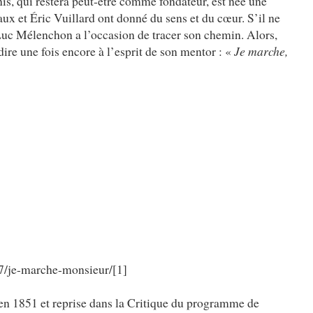
s, qui restera peut-être comme fondateur, est née une
ux et Éric Vuillard ont donné du sens et du cœur. S’il ne
Luc Mélenchon a l’occasion de tracer son chemin. Alors,
dire une fois encore à l’esprit de son mentor : «
Je marche,
07/je-marche-monsieur/[1]
n 1851 et reprise dans la Critique du programme de