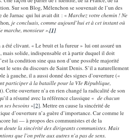
e façon de parler de l’identité, de la France, de la
nation. Sur son Blog, Mélenchon se souvenait de l’un des
de Jarnac qui lui avait dit : «
Marchez votre chemin ! Ne
chon
, je concluais, comme aujourd’hui et à cet instant où
Je marche, monsieur ».
[1]
été clivant. « Le bruit et la fureur » lui ont assuré un
, mais solide, indispensable et à partir duquel il doit
’est la condition sine qua non d’une possible majorité
tout le sens du discours de Saint Denis. S’il a naturellement
le à gauche, il a aussi donné des signes d’ouverture («
nt participer à la bataille pour la VIe République,
it). Cette ouverture n’a en rien changé la radicalité de son
qu’il a résumé avec la référence classique «
de chacun
on ses besoins
»
[2]
. Mettre en cause la sincérité de
tique d’ouverture n’a guère d’importance. Car comme le
ncore lui — à propos des communistes et de la
n doute la sincérité des dirigeants communistes. Mais
entions que l’on prête aux autres n’a pas de sens.