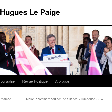
 Hugues Le Paige
lmographie
Revue Politique
A propos
 « marché
Meloni : comment sortir d’une alliance « trumpeuse » ?
→