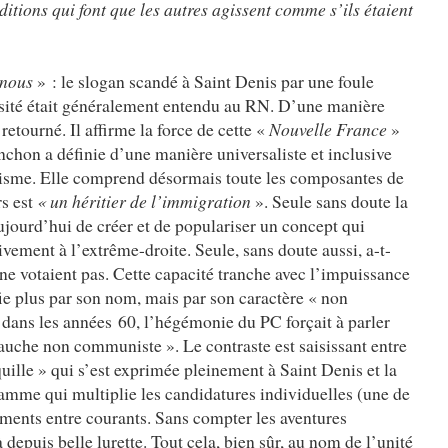
ditions qui font que les autres agissent comme s’ils étaient
nous
» : le slogan scandé à Saint Denis par une foule
sité était généralement entendu au RN. D’une manière
 retourné. Il affirme la force de cette «
Nouvelle France
»
nchon a définie d’une manière universaliste et inclusive
sme. Elle comprend désormais toute les composantes de
rs est
« un héritier de l’immigration
». Seule sans doute la
jourd’hui de créer et de populariser un concept qui
vement à l’extrême-droite. Seule, sans doute aussi, a-t-
 ne votaient pas. Cette capacité tranche avec l’impuissance
ie plus par son nom, mais par son caractère « non
dans les années 60, l’hégémonie du PC forçait à parler
auche non communiste ». Le contraste est saisissant entre
ille » qui s’est exprimée pleinement à Saint Denis et la
amme qui multiplie les candidatures individuelles (une de
tements entre courants. Sans compter les aventures
 depuis belle lurette. Tout cela, bien sûr, au nom de l’unité