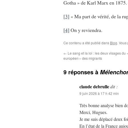
Gotha » de Karl Marx en 1875. 
[3]
« Ma part de vérité, de la ru
[4]
On y reviendra.
Ce contenu a été publié dans
Blog
. Vous
←
Le sang et la loi : les deux visages du
européen » des migrants
9 réponses à
Mélenchon
claude debrulle
dit :
9 juin 2026 à 17 h 42 min
Très bonne analyse bien d
Merci, Hugues.
Je me suis déplacé deux foi
En l’état de la France aujou