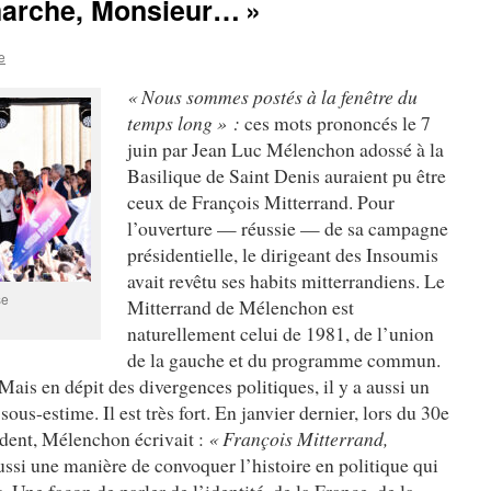
marche, Monsieur… »
e
« Nous sommes postés à la fenêtre du
temps long » :
ces mots prononcés le 7
juin par Jean Luc Mélenchon adossé à la
Basilique de Saint Denis auraient pu être
ceux de François Mitterrand. Pour
l’ouverture — réussie — de sa campagne
présidentielle, le dirigeant des Insoumis
avait revêtu ses habits mitterrandiens. Le
se
Mitterrand de Mélenchon est
naturellement celui de 1981, de l’union
de la gauche et du programme commun.
 Mais en dépit des divergences politiques, il y a aussi un
us-estime. Il est très fort. En janvier dernier, lors du 30e
ident, Mélenchon écrivait :
« François Mitterrand,
 aussi une manière de convoquer l’histoire en politique qui