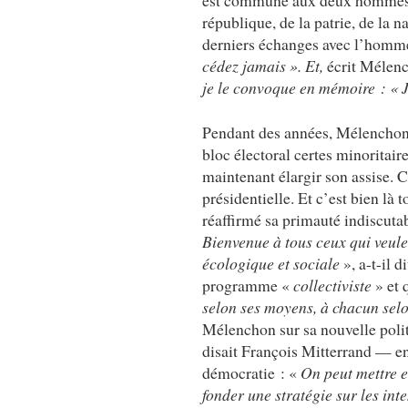
est commune aux deux hommes. Un
république, de la patrie, de la 
derniers échanges avec l’homme 
cédez jamais ». Et,
écrit Mélen
je le convoque en mémoire : « 
Pendant des années, Mélenchon a 
bloc électoral certes minoritaire
maintenant élargir son assise. C
présidentielle. Et c’est bien là 
réaffirmé sa primauté indiscutab
Bienvenue à tous ceux qui veule
écologique et sociale
», a-t-il d
programme «
collectiviste
» et 
selon ses moyens, à chacun sel
Mélenchon sur sa nouvelle poli
disait François Mitterrand — e
démocratie : «
On peut mettre e
fonder une stratégie sur les int