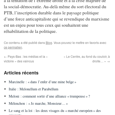
à la tentation de l’extrême droite et à la crise majeure de
la social-démocratie. Au-delà même du sort électoral du
PTB, l’inscription durable dans le paysage politique
d’une force anticapitaliste qui se revendique du marxisme
est un enjeu pour tous ceux qui souhaitent une
réhabilitation de la politique.
Ce contenu a été publié dans
Blog
. Vous pouvez le mettre en favoris avec
ce permalien
.
←
Pays-Bas : les médias et la «
« Le Centre, au fond du couloir, à
victoire » des vaincus
droite… »
→
Articles récents
Marcinelle : « dans l’enfer d’une mine belge »
Italie : Melonellum et Parabellum
Meloni : comment sortir d’une alliance « trumpeuse » ?
Mélenchon : « Je marche, Monsieur… »
Le sang et la loi : les deux visages du « marché européen » des