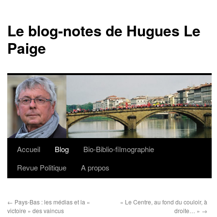
Le blog-notes de Hugues Le
Paige
Accueil
Blog
Bio-Biblio-filmographie
Aller
Revue Politique
A propos
au
contenu
←
Pays-Bas : les médias et la «
« Le Centre, au fond du couloir, à
victoire » des vaincus
droite… »
→