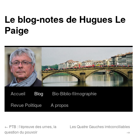
Le blog-notes de Hugues Le
Paige
Accueil
Blog
Bio-Biblio-filmographie
Aller
Revue Politique
A propos
au
contenu
←
PTB : l’épreuve des urnes, la
Les Quatre Gauches irréconciliables
question du pouvoir
→