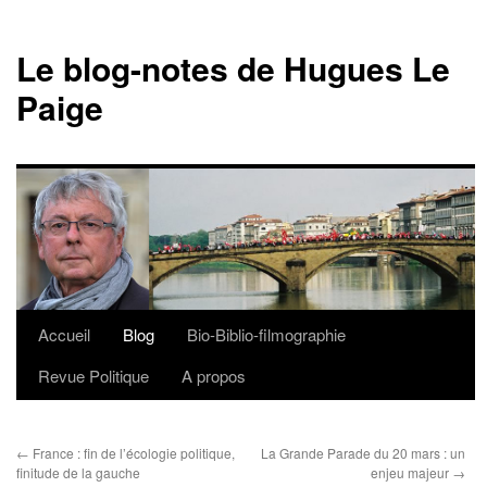
Le blog-notes de Hugues Le
Paige
Accueil
Blog
Bio-Biblio-filmographie
Aller
Revue Politique
A propos
au
contenu
←
France : fin de l’écologie politique,
La Grande Parade du 20 mars : un
finitude de la gauche
enjeu majeur
→