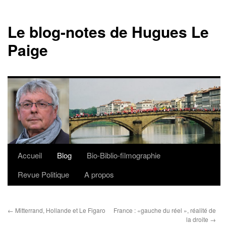
Le blog-notes de Hugues Le
Paige
Accueil
Blog
Bio-Biblio-filmographie
Aller
Revue Politique
A propos
au
contenu
←
Mitterrand, Hollande et Le Figaro
France : «gauche du réel », réalité de
la droite
→