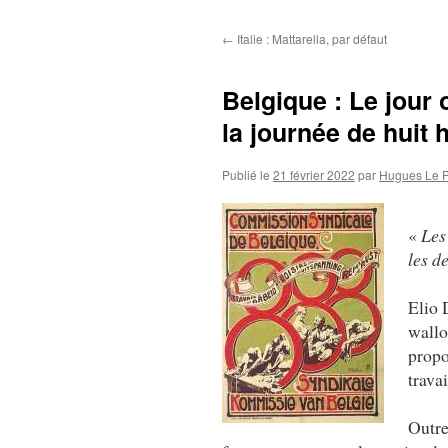
au
←
Italie : Mattarella, par défaut
contenu
Belgique : Le jour
la journée de huit 
Publié le
21 février 2022
par
Hugues Le 
«
Les 
les d
Elio 
wallo
propo
travai
Outre 