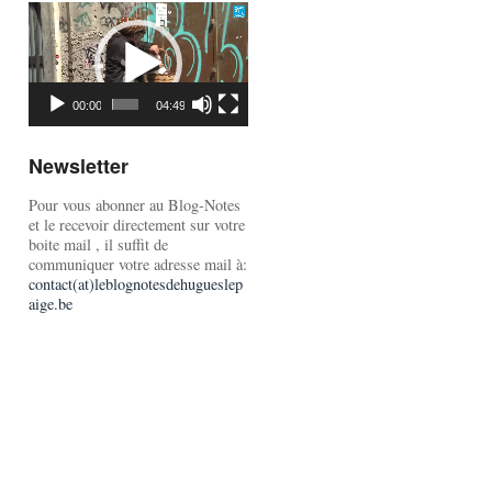
Lecteur
vidéo
00:00
04:49
Newsletter
Pour vous abonner au Blog-Notes
et le recevoir directement sur votre
boite mail , il suffit de
communiquer votre adresse mail à:
contact(at)leblognotesdehugueslep
aige.be