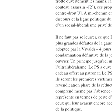
frotte ouvertement les mains, l
couteau assassin »
[2]
), ces pro
centre-droit
[3]
. À mi-chemin ent
discours et la ligne politique 
d’un social-libéralisme privé de
Il ne faut pas se leurrer, ce q
plus grandes défaites de la gauc
adoptée par la Vivaldi – 4 jour
condamnation définitive de la 
ouvrier. Un principe jusqu’ici i
l’ultralibéralisme. Le PS a ouver
cadeau offert au patronat. Le P
ils seront les premières victim
revendication phare de la réduct
comprend même pas l’absence de 
représente en termes de perte d’
ceux qui leur avaient encore acc
de la politique.