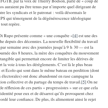
a FGTB, par la voix de Thierry Bodson, parle de « coup de
pos auraient pu être tenus par n’importe quel dirigeant de
re les syndicats et le patronat : voilà désormais le
du PS qui témoignent de la dégénérescence idéologique
 tout repère.
ue Di Rupo présente comme « une conquête »
[4]
est une des
he depuis des décennies. La nouvelle flexibilité du travail
s par semaine avec des journées jusqu’à 9 h 30 — est la
journée des 8 heures, la mère des conquêtes du mouvement
ntangible qui permettait encore de limiter les dérives de
t la voie à tous les dérèglements. C’est là le plus beau
S et Ecolo qui sont dans le même bateau en perdition (dont
es électorales) ont donc abandonné en rase campagne la
ion collective et du partage du temps de travail.
[5]
On ne
réflexion de ces partis « progressistes » sur ce que cela
identité pour eux et de désarroi qu’ils provoquent chez
ordé leur confiance. De plus, ils alimentent ainsi le rejet