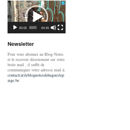
Lecteur
vidéo
00:00
04:49
Newsletter
Pour vous abonner au Blog-Notes
et le recevoir directement sur votre
boite mail , il suffit de
communiquer votre adresse mail à:
contact(at)leblognotesdehugueslep
aige.be