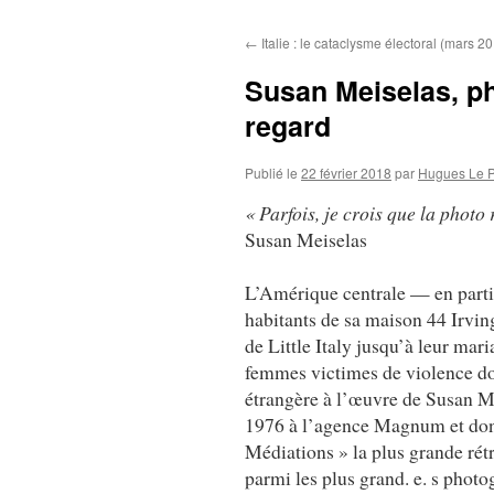
au
←
Italie : le cataclysme électoral (mars 2
contenu
Susan Meiselas, ph
regard
Publié le
22 février 2018
par
Hugues Le 
« Parfois, je crois que la photo 
Susan Meiselas
L’Amérique centrale — en particu
habitants de sa maison 44 Irving
de Little Italy jusqu’à leur mar
femmes victimes de violence d
étrangère à l’œuvre de Susan M
1976 à l’agence Magnum et dont 
Médiations » la plus grande rét
parmi les plus grand. e. s phot