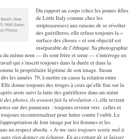
Du rapport au corps (chez les jeunes filles
de Little Italy comme chez les
n Beach, New
stripteaseuses) aux raisons de se révolter
1975-1990 Susan
um Photos
des guérilleros, elle refuse toujours la «
surface des choses » et son objectif est
inséparable de l’éthique. Sa photographie
 du même nom — ils sont frère et sœur — s’interroge en
avail qui s’inscrit toujours dans la durée et dans la
 comme le propriétaire légitime de son image. Susan
dès les années 70, à mettre en cause la relation entre
Elle donne toujours des tirages à ceux qu’elle fixe sur la
près avoir suivi la lutte des guérilleros dans un statut
it des photos, ils avaient fait la révolution
»), elle revient
hotos sur des panneaux : toujours revenir vers celles et
 toujours recontextualiser pour lutter contre l’oubli. Le
 réappropriation de leur image par les femmes et les
ns un respect absolu. «
Je me suis toujours sentie mal à
 sans rien donner en échange. En acceptant de se laisser