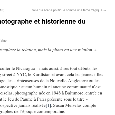
018)
Italie : la scène politique comme une farce tragique
→
otographe et historienne du
Paige
remplace la relation, mais la photo est une relation. »
lier le Nicaragua – mais aussi, à ses tout débuts, les
 street à NYC, le Kurdistan et avant cela les jeunes filles
iage, les stripteaseuses de la Nouvelle-Angleterre ou les
omestique : aucun humain ni aucune communauté n’est
eiselas, photographe née en 1948 à Baltimore, entrée en
le Jeu de Paume à Paris présente sous le titre «
rospective jamais réalisée
[1]
. Susan Meiselas compte
ographes de l’époque contemporaine.