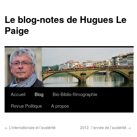
Le blog-notes de Hugues Le
Paige
Accueil
Blog
Bio-Biblio-filmographie
Aller
Revue Politique
A propos
au
contenu
←
L’internationale et l’austérité
2012 : l’année de l’austérité
→