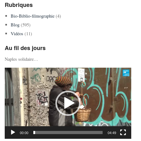
Rubriques
Bio-Biblio-filmographie
(4)
Blog
(595)
Vidéos
(11)
Au fil des jours
Naples solidaire…
Lecteur
vidéo
00:00
04:49