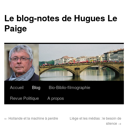
Le blog-notes de Hugues Le
Paige
Accueil
Blog
Bio-Biblio-filmographie
Aller
Revue Politique
A propos
au
contenu
←
Hollande et la machine à perdre
Liège et les médias : le besoin de
silence
→