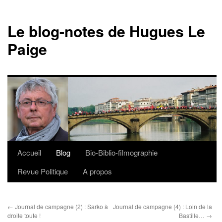
Le blog-notes de Hugues Le
Paige
Accueil
Blog
Bio-Biblio-filmographie
Aller
Revue Politique
A propos
au
contenu
←
Journal de campagne (2) : Sarko à
Journal de campagne (4) : Loin de la
droite toute !
Bastille…
→