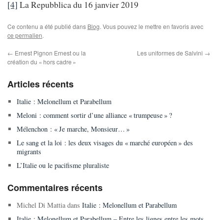
[4]
La Repubblica du 16 janvier 2019
Ce contenu a été publié dans
Blog
. Vous pouvez le mettre en favoris avec
ce permalien
.
←
Ernest Pignon Ernest ou la
Les uniformes de Salvini
→
création du « hors cadre »
Articles récents
Italie : Melonellum et Parabellum
Meloni : comment sortir d’une alliance « trumpeuse » ?
Mélenchon : « Je marche, Monsieur… »
Le sang et la loi : les deux visages du « marché européen » des
migrants
L’Italie ou le pacifisme pluraliste
Commentaires récents
Michel Di Mattia
dans
Italie : Melonellum et Parabellum
Italie : Melonellum et Parabellum – Entre les lignes entre les mots