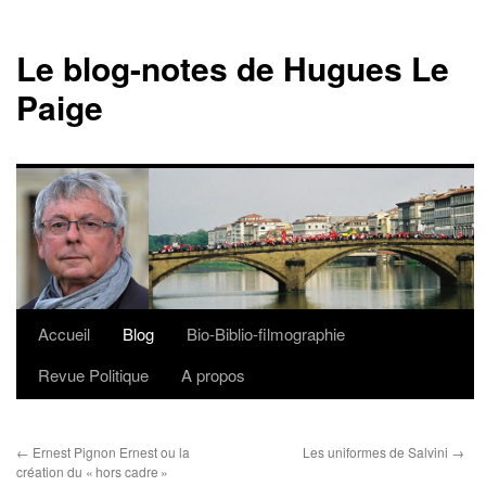
Le blog-notes de Hugues Le
Paige
Accueil
Blog
Bio-Biblio-filmographie
Aller
Revue Politique
A propos
au
contenu
←
Ernest Pignon Ernest ou la
Les uniformes de Salvini
→
création du « hors cadre »