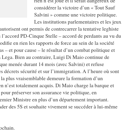
rien n’est joué et il serait dangereux de
considérer la victoire d’un « Tout Sauf
Salvini » comme une victoire politique.
Les institutions parlementaires et les jeux
autorisent ont permis de contrecarrer la tentative leghiste
s l’accord PD-Cinque Stelle – accord de perdants au vu du
difie en rien les rapports de force au sein de la société
as – et pour cause – le résultat d’un combat politique et
a Lega. Bien au contraire, Luigi Di Maio continue de
tique menée durant 14 mois (avec Salvini) et refuse
es décrets sécurité et sur l’immigration. A l’heure où sont
on la plus vraisemblable demeure la formation d’un
n n’est totalement acquis. Di Maio charge la barque et
pour préserver son assurance vie politique, en
remier Ministre en plus d’un département important.
ader des 5S et souhaite vivement se succéder à lui-même
rochain.