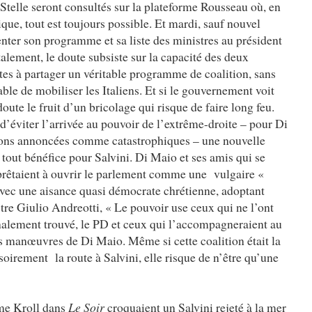
 Stelle seront consultés sur la plateforme Rousseau où, en
ue, tout est toujours possible. Et mardi, sauf nouvel
nter son programme et sa liste des ministres au président
lement, le doute subsiste sur la capacité des deux
tes à partager un véritable programme de coalition, sans
able de mobiliser les Italiens. Et si le gouvernement voit
doute le fruit d’un bricolage qui risque de faire long feu.
t d’éviter l’arrivée au pouvoir de l’extrême-droite – pour Di
ctions annoncées comme catastrophiques – une nouvelle
t tout bénéfice pour Salvini. Di Maio et ses amis qui se
pprêtaient à ouvrir le parlement comme une vulgaire «
 avec une aisance quasi démocrate chrétienne, adoptant
tre Giulio Andreotti, « Le pouvoir use ceux qui ne l’ont
alement trouvé, le PD et ceux qui l’accompagneraient au
es manœuvres de Di Maio. Même si cette coalition était la
soirement la route à Salvini, elle risque de n’être qu’une
e Kroll dans
Le Soir
croquaient un Salvini rejeté à la mer