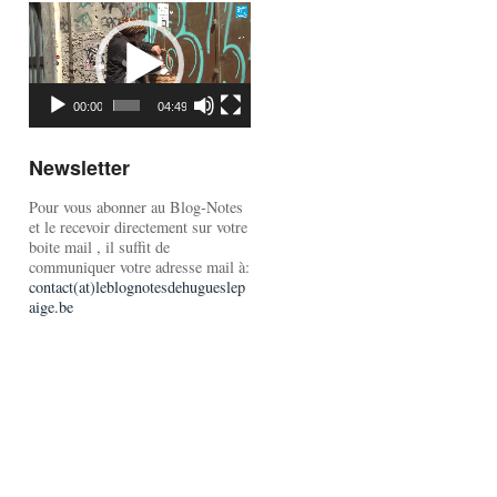
Lecteur
vidéo
00:00
04:49
Newsletter
Pour vous abonner au Blog-Notes
et le recevoir directement sur votre
boite mail , il suffit de
communiquer votre adresse mail à:
contact(at)leblognotesdehugueslep
aige.be