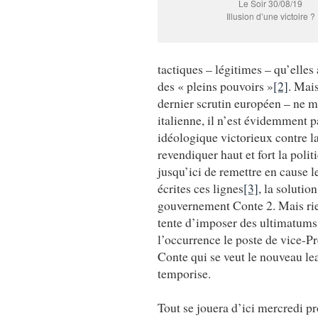
Le Soir 30/08/19
Illusion d’une victoire ?
tactiques – légitimes – qu’elles 
des « pleins pouvoirs »
[2]
. Mai
dernier scrutin européen – ne mo
italienne, il n’est évidemment p
idéologique victorieux contre l
revendiquer haut et fort la poli
jusqu’ici de remettre en cause l
écrites ces lignes
[3]
, la soluti
gouvernement Conte 2. Mais rie
tente d’imposer des ultimatums 
l’occurrence le poste de vice-P
Conte qui se veut le nouveau le
temporise.
Tout se jouera d’ici mercredi p