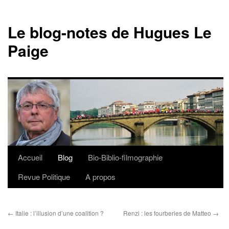
Le blog-notes de Hugues Le
Paige
Accueil
Blog
Bio-Biblio-filmographie
Aller
Revue Politique
A propos
au
contenu
←
Italie : l’illusion d’une coalition ?
Renzi : les fourberies de Matteo
→