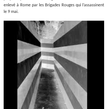
enlevé à Rome par les Brigades Rouges qui l’assassinent
le 9 mai.