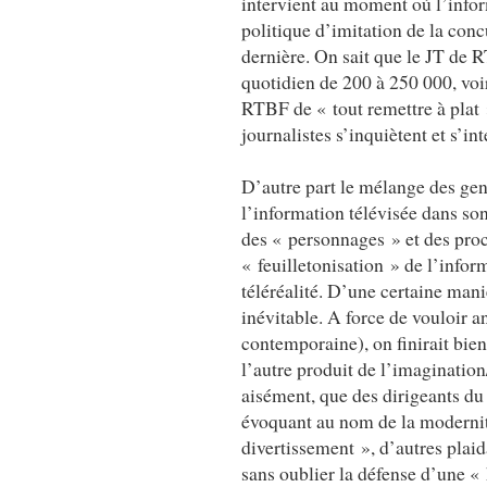
intervient au moment où l’infor
politique d’imitation de la concu
dernière. On sait que le JT de R
quotidien de 200 à 250 000, voir
RTBF de « tout remettre à plat
journalistes s’inquiètent et s’in
D’autre part le mélange des gen
l’information télévisée dans so
des « personnages » et des procé
« feuilletonisation » de l’inform
téléréalité. D’une certaine maniè
inévitable. A force de vouloir a
contemporaine), on finirait bien
l’autre produit de l’imagination
aisément, que des dirigeants du 
évoquant au nom de la modernit
divertissement », d’autres plai
sans oublier la défense d’une «