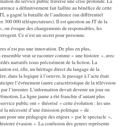
mation du service public traverse une crise profonde. La
rrence a définitivement fait faillite au bénéfice de cette
TL a gagné la bataille de l’audience (un différentiel
e 300 000 téléspectateurs). Il est question au JT de la
 », on évoque des changements de responsables, les
terrogent. Ce n’est un secret pour personne.
res n’est pas une innovation. De plus en plus,
n ensemble veut se raconter comme « une histoire », avec
dés narratifs issus précisément de la fiction. La
ation est, elle, un héritage direct du langage de la
re, dans la logique à l’oeuvre, le passage à l’acte était
nticiper l’événement (autre caractéristique de la télévision
 par l’inventer. L’information devait devenir un jour ou
/émotion. La ligne jaune a été franchie d’autant plus
service public ont « théorisé » cette évolution : les uns
é la nécessité d’une émission politique « de
dant pour une pédagogie des enjeux « par le spectacle »,
 histoire évasion ». La confusion des genres représente