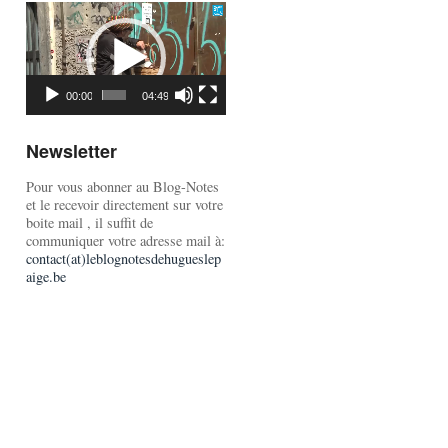
Lecteur
vidéo
00:00
04:49
Newsletter
Pour vous abonner au Blog-Notes
et le recevoir directement sur votre
boite mail , il suffit de
communiquer votre adresse mail à:
contact(at)leblognotesdehugueslep
aige.be