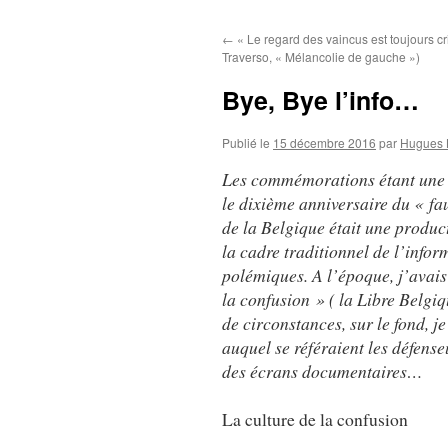
au
←
« Le regard des vaincus est toujours cr
contenu
Traverso, « Mélancolie de gauche »)
Bye, Bye l’info…
Publié le
15 décembre 2016
par
Hugues 
Les commémorations étant une a
le dixième anniversaire du « fa
de la Belgique était une product
la cadre traditionnel de l’infor
polémiques. A l’époque, j’avais 
la confusion » ( la Libre Belg
de circonstances, sur le fond, je
auquel se référaient les défens
des écrans documentaires…
La culture de la confusion