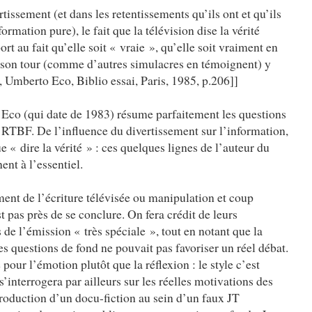
issement (et dans les retentissements qu’ils ont et qu’ils
rmation pure), le fait que la télévision dise la vérité
t au fait qu’elle soit « vraie », qu’elle soit vraiment en
 à son tour (comme d’autres simulacres en témoignent) y
, Umberto Eco, Biblio essai, Paris, 1985, p.206]]
 Eco (qui date de 1983) résume parfaitement les questions
a RTBF. De l’influence du divertissement sur l’information,
ue « dire la vérité » : ces quelques lignes de l’auteur du
nt à l’essentiel.
nt de l’écriture télévisée ou manipulation et coup
 pas près de se conclure. On fera crédit de leurs
 de l’émission « très spéciale », tout en notant que la
s questions de fond ne pouvait pas favoriser un réel débat.
pour l’émotion plutôt que la réflexion : le style c’est
interrogera par ailleurs sur les réelles motivations des
troduction d’un docu-fiction au sein d’un faux JT