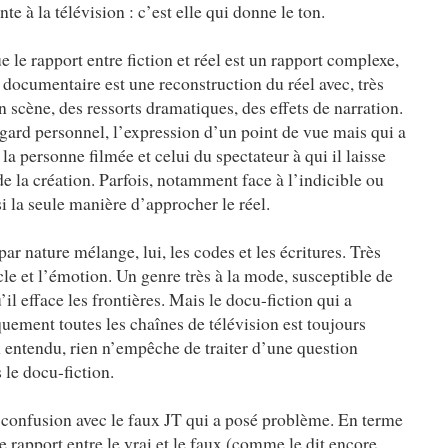
e à la télévision : c’est elle qui donne le ton.
e le rapport entre fiction et réel est un rapport complexe,
Le documentaire est une reconstruction du réel avec, très
 scène, des ressorts dramatiques, des effets de narration.
gard personnel, l’expression d’un point de vue mais qui a
la personne filmée et celui du spectateur à qui il laisse
de la création. Parfois, notamment face à l’indicible ou
si la seule manière d’approcher le réel.
ar nature mélange, lui, les codes et les écritures. Très
acle et l’émotion. Un genre très à la mode, susceptible de
l efface les frontières. Mais le docu-fiction qui a
uement toutes les chaînes de télévision est toujours
n entendu, rien n’empêche de traiter d’une question
 le docu-fiction.
la confusion avec le faux JT qui a posé problème. En terme
de rapport entre le vrai et le faux (comme le dit encore