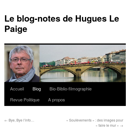
Le blog-notes de Hugues Le
Paige
Accueil
Blog
Bio-Biblio-filmographie
Aller
Revue Politique
A propos
au
contenu
←
Bye, Bye l’info…
« Soulèvements » : des images pour
« faire le mur »
→