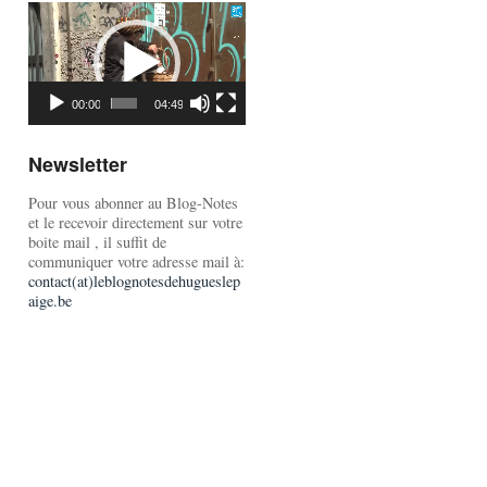
Lecteur
vidéo
00:00
04:49
Newsletter
Pour vous abonner au Blog-Notes
et le recevoir directement sur votre
boite mail , il suffit de
communiquer votre adresse mail à:
contact(at)leblognotesdehugueslep
aige.be