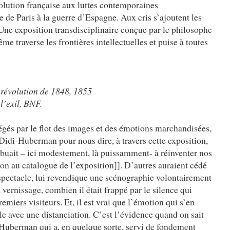
évolution française aux luttes contemporaines
e Paris à la guerre d’Espagne. Aux cris s’ajoutent les
 Une exposition transdisciplinaire conçue par le philosophe
me traverse les frontières intellectuelles et puise à toutes
 révolution de 1848, 1855
l’exil, BNF.
gés par le flot des images et des émotions marchandisées,
 Didi-Huberman pour nous dire, à travers cette exposition,
ibuait – ici modestement, là puissamment- à réinventer nos
ion au catalogue de l’exposition]]. D’autres auraient cédé
-spectacle, lui revendique une scénographie volontairement
du vernissage, combien il était frappé par le silence qui
emiers visiteurs. Et, il est vrai que l’émotion qui s’en
e avec une distanciation. C’est l’évidence quand on sait
-Huberman qui a, en quelque sorte, servi de fondement