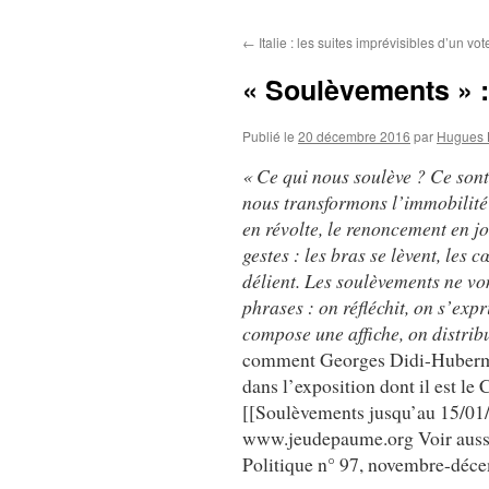
au
←
Italie : les suites imprévisibles d’un vot
contenu
« Soulèvements » :
Publié le
20 décembre 2016
par
Hugues 
« Ce qui nous soulève ? Ce sont 
nous transformons l’immobilité
en révolte, le renoncement en 
gestes : les bras se lèvent, les 
délient. Les soulèvements ne vo
phrases : on réfléchit, on s’exp
compose une affiche, on distribu
comment Georges Didi-Huberman 
dans l’exposition dont il est l
[[Soulèvements jusqu’au 15/01/
www.jeudepaume.org Voir aussi
Politique n° 97, novembre-déce