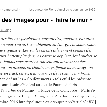
e « transversal »
Les photos de Pierre Jamet ou le bonheur de 1936
→
 des images pour « faire le mur »
Le Paige
des forces : psychiques, corporelles, sociales. Par elles,
 en mouvement, l’accablement en énergie, la soumission
joie expansive. Les soulèvements adviennent comme des
cœurs battent plus fort, les corps se déplient, les bouches se
nt jamais sans pensées, qui souvent deviennent des
rime, on discute, on chante, on griffonne un message, on
e un tract, on écrit un ouvrage de résistance. »
Voilà
définit les « Soulèvements » tels qu’il les présente
e Commissaire Général au Jeu de Paume à Paris.
17 au Jeu de Paume – 1 Place de la Concorde – Paris 8e –
 Hugues Le Paige, Rimages : « Aux larmes citoyens ! »,
mbre 2016 http://politique.eu.org/spip.php?article3483]]