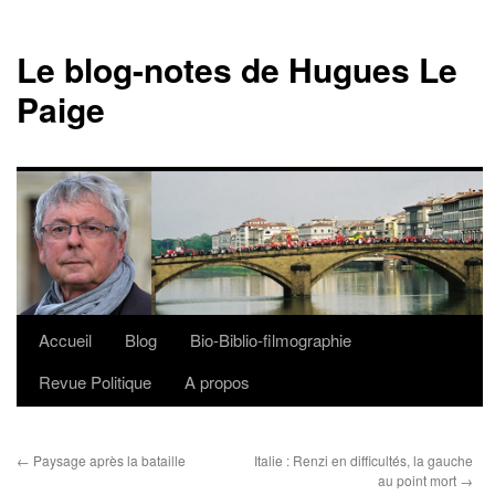
Le blog-notes de Hugues Le
Paige
Accueil
Blog
Bio-Biblio-filmographie
Aller
Revue Politique
A propos
au
contenu
←
Paysage après la bataille
Italie : Renzi en difficultés, la gauche
au point mort
→