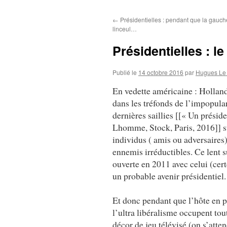
au
←
Présidentielles : pendant que la gauch
contenu
linceul…
Présidentielles : l
Publié le
14 octobre 2016
par
Hugues Le
En vedette américaine : Holland
dans les tréfonds de l’impopulari
dernières saillies [[« Un prési
Lhomme, Stock, Paris, 2016]] su
individus ( amis ou adversaires)
ennemis irréductibles. Ce lent s
ouverte en 2011 avec celui (cert
un probable avenir présidentiel.
Et donc pendant que l’hôte en pe
l’ultra libéralisme occupent tou
décor de jeu télévisé (on s’atte