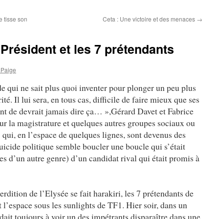
e tisse son
Ceta : Une victoire et des menaces
→
e Président et les 7 prétendants
 Paige
e qui ne sait plus quoi inventer pour plonger un peu plus
té. Il lui sera, en tous cas, difficile de faire mieux que ses
dent de devrait jamais dire ça… »,Gérard Davet et Fabrice
r la magistrature et quelques autres groupes sociaux ou
 qui, en l’espace de quelques lignes, sont devenus des
uicide politique semble boucler une boucle qui s’était
es d’un autre genre) d’un candidat rival qui était promis à
rdition de l’Elysée se fait harakiri, les 7 prétendants de
t l’espace sous les sunlights de TF1. Hier soir, dans un
ndait toujours à voir un des impétrants disparaître dans une