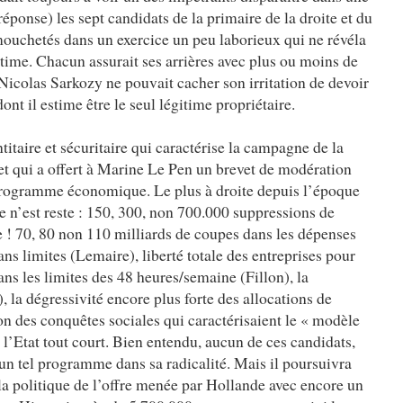
ponse) les sept candidats de la primaire de la droite et du
 mouchetés dans un exercice un peu laborieux qui ne révéla
victime. Chacun assurait ses arrières avec plus ou moins de
icolas Sarkozy ne pouvait cacher son irritation de devoir
nt il estime être le seul légitime propriétaire.
itaire et sécuritaire qui caractérise la campagne de la
 et qui a offert à Marine Le Pen un brevet de modération
n programme économique. Le plus à droite depuis l’époque
 n’est reste : 150, 300, non 700.000 suppressions de
e ! 70, 80 non 110 milliards de coupes dans les dépenses
s limites (Lemaire), liberté totale des entreprises pour
ns les limites des 48 heures/semaine (Fillon), la
, la dégressivité encore plus forte des allocations de
on des conquêtes sociales qui caractérisaient le « modèle
l’Etat tout court. Bien entendu, aucun de ces candidats,
r un tel programme dans sa radicalité. Mais il poursuivra
e la politique de l’offre menée par Hollande avec encore un