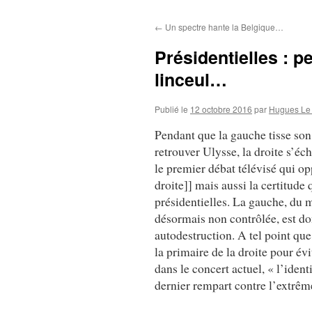
au
←
Un spectre hante la Belgique…
contenu
Présidentielles : 
linceul…
Publié le
12 octobre 2016
par
Hugues Le
Pendant que la gauche tisse son
retrouver Ulysse, la droite s’éc
le premier débat télévisé qui o
droite]] mais aussi la certitude
présidentielles. La gauche, du 
désormais non contrôlée, est do
autodestruction. A tel point que
la primaire de la droite pour évit
dans le concert actuel, « l’ident
dernier rempart contre l’extrêm