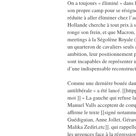
On a toujours « éliminé » dans 
son propre camp pour se résigne
réduite à aller éliminer chez l
Hollande cherche à tout prix à s
ronge son frein, et que Macron,
meetings à la Ségolène Royale 
un quarteron de cavaliers seuls 
ambition, leur positionnement pe
sont incapables de représenter u
d’une indispensable reconstruct
Comme une dernière bouée dans 
antilibérale » a été lancé. [[h
moi ]] « La gauche qui refuse la
Manuel Valls acceptent de compo
affirme le texte [[signé notamm
Guédiguian, Anne Jollet, Gérar
Malika Zediri,etc]]. qui rappell
les urgences face à la régression