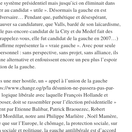
le système présidentiel mais jusqu’ici on éliminait dans
r au candidat « utile ». Désormais la gauche en est
’adversaire… Pendant que, pathétique et désespérant,
auver sa candidature, que Valls, bardé de son laïcardisme,
 le pas-encore-candidat de la City et du Medef fait des
(rappelez-vous, elle fut candidat de la gauche en 2007…)
affirme représenter la « vraie gauche ». Avec pour seule
rsonnel : sans perspective, sans projet, sans alliance, ils
ne alternative et enfouissent encore un peu plus l’espoir
ion de la gauche.
une mer hostile, un « appel à l’union de la gauche
ttpps://www.change.og/p/la désunion-ne-passera-pas-par-
 logique libérale avec laquelle François Hollande et
ser, doit se rassembler pour l’élection présidentielle »
ent par Etienne Balibar, Patrick Braouezec, Robert
d Mordillat, notre ami Philippe Marlière , Noël Mamère,
e que sur l’Europe, le chômage, la protection sociale, sur
 sociale et politique, la gauche antilibérale est d’accord