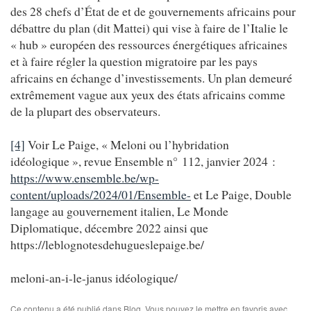
des 28 chefs d’État de et de gouvernements africains pour
débattre du plan (dit Mattei) qui vise à faire de l’Italie le
« hub » européen des ressources énergétiques africaines
et à faire régler la question migratoire par les pays
africains en échange d’investissements. Un plan demeuré
extrêmement vague aux yeux des états africains comme
de la plupart des observateurs.
[4]
Voir Le Paige, « Meloni ou l’hybridation
idéologique », revue Ensemble n° 112, janvier 2024 :
https://www.ensemble.be/wp-
content/uploads/2024/01/Ensemble-
et Le Paige, Double
langage au gouvernement italien, Le Monde
Diplomatique, décembre 2022 ainsi que
https://leblognotesdehugueslepaige.be/
meloni-an-i-le-janus idéologique/
Ce contenu a été publié dans
Blog
. Vous pouvez le mettre en favoris avec