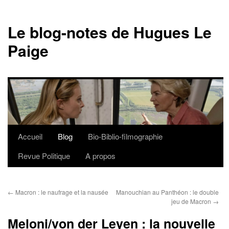
Le blog-notes de Hugues Le
Paige
Accueil
Blog
Bio-Biblio-filmographie
Aller
Revue Politique
A propos
au
contenu
←
Macron : le naufrage et la nausée
Manouchian au Panthéon : le double
jeu de Macron
→
Meloni/von der Leyen : la nouvelle