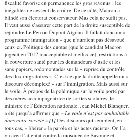
fiscalité favorise en permanence les gros revenus : les
inégalités ne cessent de croître. De ce côté, Macron a
blindé son électorat conservateur. Ma
s
cela ne suffit pas.
Il veut aussi s’assurer cette part de la droite susceptible de
rejoindre Le Pen ou Dupont Aignan. Il fallait donc un «
programme immigration » que n’auraient pas désavoué
ceux-ci. Politique des quotas (que le candidat Macron
jugeait en 2017 inacceptable et inefficace), restrictions à
la couverture santé pour les demandeurs d’asile et les
sans-papiers, rodomontades sur la « reprise du contrôle
des flux migratoires ». C’est ce que la droite appelle un «
discours décomplexé » sur l’immigration. Mais aussi sur
le voile. À propos de la polémique sur le voile porté par
des mères accompagnatrice de sorties scolaires, le
ministre de l’Éducation nationale, Jean Michel Blanquer,
a été jusqu’à affirmer que
« Le voile n’est pas souhaitable
dans notre société ».
[1]
Des discours qui semblent, en
tous cas, « libérer » la parole et les actes racistes. On l’a
vu avec l’attentat contre la mosquée de Bayonne et