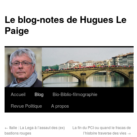
Le blog-notes de Hugues Le
Paige
Accueil
Blog
Bio-Biblio-filmographie
Aller
Revue Politique
A propos
au
contenu
←
Italie : La Lega à l’assaut des (ex)
La fin du PCI ou quand le fracas de
bastions rouges
l’histoire traverse des vies
→