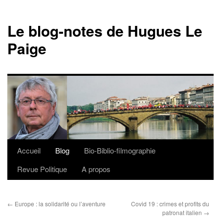
Le blog-notes de Hugues Le
Paige
Accueil
Blog
Bio-Biblio-filmographie
Aller
Revue Politique
A propos
au
contenu
←
Europe : la solidarité ou l’aventure
Covid 19 : crimes et profits du
patronat italien
→