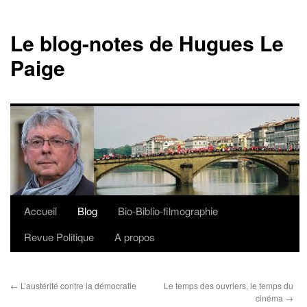
Le blog-notes de Hugues Le
Paige
Accueil
Blog
Bio-Biblio-filmographie
Aller
Revue Politique
A propos
au
contenu
←
L’austérité contre la démocratie
Le temps des ouvriers, le temps du
cinéma
→