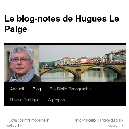
Le blog-notes de Hugues Le
Paige
Accueil
Blog
Bio-Biblio-filmographie
Aller
Revue Politique
A propos
au
contenu
←
Goya : peintre moderne et
Pietro Marcello : la force du clair-
« collectif «
obscur
→