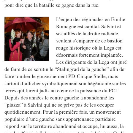
pour dire que la bataille se gagne dans la rue.
L’enjeu des régionales en Emilie
Romagne est capital. Salvini et
ses alliés de la droite radicale
veulent s’emparer de ce bastion
rouge historique où la Lega est
désormais fortement implantée.
Les dirigeants de la Lega ont juré
de faire de ce scrutin le “Stalingrad de la gauche” afin de
faire tomber le gouvernement PD-Cinque Stelle, mais
surtout d’afficher symboliquement son hégémonie sur les
terres qui furent jadis au cœur de la puissance du PCI.
Depuis des années le centre gauche a abandonné les
“piazza” à Salvini qui ne se prive pas de les occuper
quotidiennement. Pour la première fois, un mouvement
populaire d’une gauche sans appartenance partidaire
répond sur le territoire abandonné et occupe, lui aussi, la
rue. La “flambée” des sardines peut être éphémère. On l’a