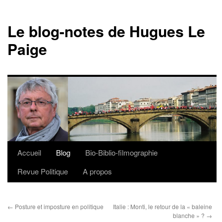
Le blog-notes de Hugues Le
Paige
Accueil
Blog
Bio-Biblio-filmographie
Aller
Revue Politique
A propos
au
contenu
←
Posture et imposture en politique
Italie : Monti, le retour de la « baleine
blanche » ?
→