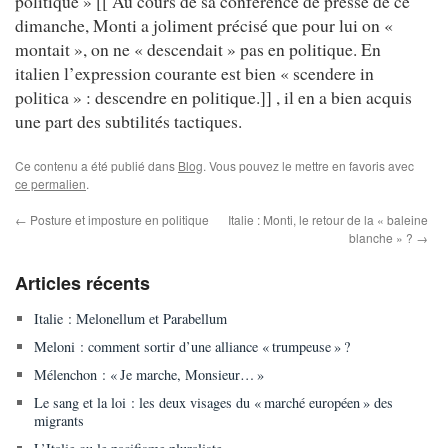
politique » [[ Au cours de sa conférence de presse de ce
dimanche, Monti a joliment précisé que pour lui on «
montait », on ne « descendait » pas en politique. En
italien l’expression courante est bien « scendere in
politica » : descendre en politique.]] , il en a bien acquis
une part des subtilités tactiques.
Ce contenu a été publié dans
Blog
. Vous pouvez le mettre en favoris avec
ce permalien
.
←
Posture et imposture en politique
Italie : Monti, le retour de la « baleine
blanche » ?
→
Articles récents
Italie : Melonellum et Parabellum
Meloni : comment sortir d’une alliance « trumpeuse » ?
Mélenchon : « Je marche, Monsieur… »
Le sang et la loi : les deux visages du « marché européen » des
migrants