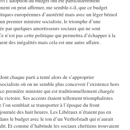
ivi l’adoption du budget ont été particulièrement
ement on peut affirmer, me semble-t-il, que ce budget
olitiques européennes d’austérité mais avec un léger bémol
d’un premier ministre socialiste, le triomphe d’une
rée par quelques amortisseurs sociaux qui ne sont
 n’est pas cette politique qui permettra d’échapper à la
ent des inégalités mais cela est une autre affaire.
dont chaque parti a tenté alors de s’approprier
socialiste où on ne semble plus concevoir l’existence hors
vice première ministre qui est traditionnellement chargée
a victoire. Ses accents étaient tellement triomphalistes
 l’on semblait se transporter à l’époque du front
 journée des huit heures. Les Libéraux n’étaient pas en
dans le budget avec le ton d’un Verhofstadt qui n’aurait
it. Et comme d’habitude les sociaux chrétiens trouvaient