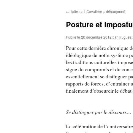
au
←
Italie : « Il Cavaliere » désarçonné
contenu
Posture et impostu
Publié le
20 décembre 2012
par
Hugues 
Pour cette dernière chronique d
idéologique de notre système pol
les traditions culturelles impos
signe du compromis et du conse
essentiellement se distinguer pa
rapports de forces, d’entrainer 
finalement d’obscurcir le débat 
Se distinguer par le discours…
La célébration de l’anniversair