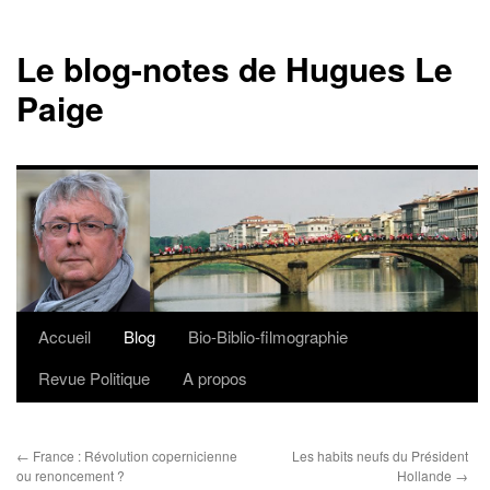
Le blog-notes de Hugues Le
Paige
Accueil
Blog
Bio-Biblio-filmographie
Aller
Revue Politique
A propos
au
contenu
←
France : Révolution copernicienne
Les habits neufs du Président
ou renoncement ?
Hollande
→