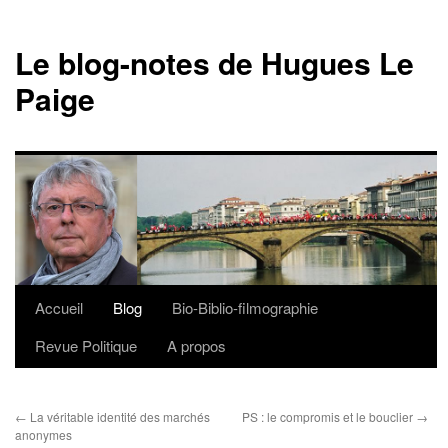
Le blog-notes de Hugues Le
Paige
Accueil
Blog
Bio-Biblio-filmographie
Aller
Revue Politique
A propos
au
contenu
←
La véritable identité des marchés
PS : le compromis et le bouclier
→
anonymes