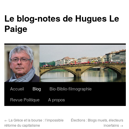
Le blog-notes de Hugues Le
Paige
Accueil
Blog
Bio-Biblio-filmographie
Aller
Revue Politique
A propos
au
contenu
←
La Grèce et la bourse : l’impossible
Élections : Blogs muets, électeurs
réforme du capitalisme
incertains
→