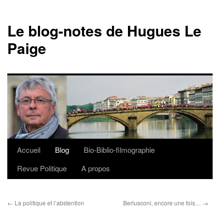
Le blog-notes de Hugues Le
Paige
Accueil
Blog
Bio-Biblio-filmographie
Aller
Revue Politique
A propos
au
contenu
←
La politique et l’abstention
Berlusconi, encore une fois…
→