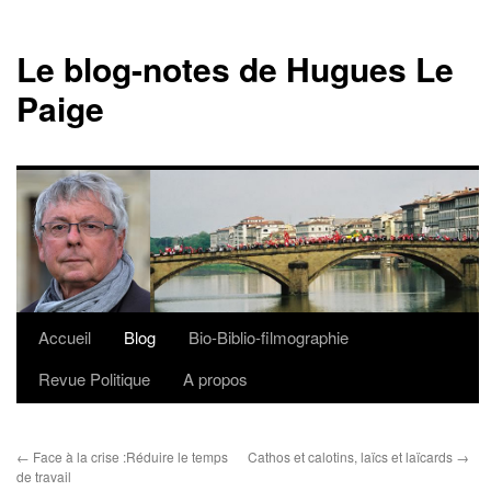
Le blog-notes de Hugues Le
Paige
Accueil
Blog
Bio-Biblio-filmographie
Aller
Revue Politique
A propos
au
contenu
←
Face à la crise :Réduire le temps
Cathos et calotins, laïcs et laïcards
→
de travail