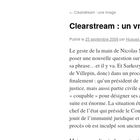
au
←
Clearstream : une image
contenu
Clearstream : un vr
Publié le
25 septembre 2009
par
Hugues 
Le geste de la main de Nicolas S
poser une nouvelle question sur 
sa phrase…et il y va. Et Sarkozy
de Villepin, donc) dans un proc
finalement : qu’un président de
justice, mais aussi partie civile
« coupable » pour désigner ses ad
suite est énorme. La situation é
chef de l’état qui préside le Co
jouit de l’immunité juridique et
procès où est inculpé son ancien