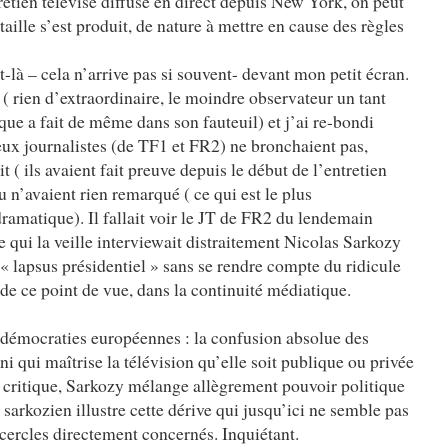
retien télévisé diffusé en direct depuis New York, on peut
ille s’est produit, de nature à mettre en cause des règles
.
t-là – cela n’arrive pas si souvent- devant mon petit écran.
( rien d’extraordinaire, le moindre observateur un tant
ique a fait de même dans son fauteuil) et j’ai re-bondi
deux journalistes (de TF1 et FR2) ne bronchaient pas,
t ( ils avaient fait preuve depuis le début de l’entretien
n’avaient rien remarqué ( ce qui est le plus
amatique). Il fallait voir le JT de FR2 du lendemain
 qui la veille interviewait distraitement Nicolas Sarkozy
« lapsus présidentiel » sans se rendre compte du ridicule
, de ce point de vue, dans la continuité médiatique.
 démocraties européennes : la confusion absolue des
 qui maîtrise la télévision qu’elle soit publique ou privée
le critique, Sarkozy mélange allègrement pouvoir politique
 sarkozien illustre cette dérive qui jusqu’ici ne semble pas
cercles directement concernés. Inquiétant.