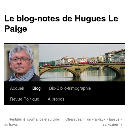
Le blog-notes de Hugues Le
Paige
Accueil
Blog
Bio-Biblio-filmographie
Aller
Revue Politique
A propos
au
contenu
←
Rentabilité, souffrance et suicide
Clearstream : un vrai-faux « lapsus »
au travail
sarkozien
→