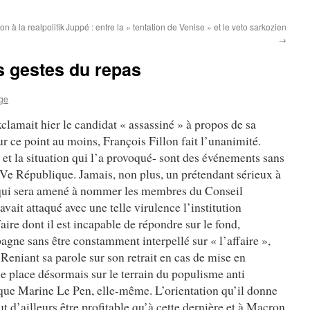
n à la realpolitik
Juppé : entre la « tentation de Venise » et le veto sarkozien
→
es gestes du repas
ge
xclamait hier le candidat « assassiné » à propos de sa
r ce point au moins, François Fillon fait l’unanimité.
 et la situation qui l’a provoqué- sont des événements sans
a Ve République. Jamais, non plus, un prétendant sérieux à
 qui sera amené à nommer les membres du Conseil
vait attaqué avec une telle virulence l’institution
aire dont il est incapable de répondre sur le fond,
ne sans être constamment interpellé sur « l’affaire »,
. Reniant sa parole sur son retrait en cas de mise en
 place désormais sur le terrain du populisme anti
n que Marine Le Pen, elle-même. L’orientation qu’il donne
 d’ailleurs être profitable qu’à cette dernière et à Macron