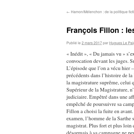
au
←
Hamon/Mélenchon : de la politique fictio
contenu
François Fillon : l
Publié le
2 mars 2017
par
Hugues Le Pai
« Inédit », « Du jamais vu » s’e
convocation devant les juges. Su
L’épisode que l’on a vécu hier –
précédents dans l’histoire de l
la magistrature suprême, celui
Supérieur de la Magistrature, n’a
judiciaire. Empêtré dans une aff
empêché de poursuivre sa campag
Fillon a choisi la fuite en avant
examen, l’homme de la Sarthe se
magistrat. Plus fort et plus loi
désormais à sa campagne ne peut