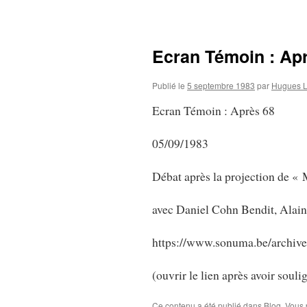
au
contenu
Ecran Témoin : Apr
Publié le
5 septembre 1983
par
Hugues L
Ecran Témoin : Après 68
05/09/1983
Débat après la projection de «
avec Daniel Cohn Bendit, Alai
https://www.sonuma.be/archive
(ouvrir le lien après avoir souli
Ce contenu a été publié dans
Blog
. Vous