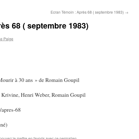
Ecran Témoin : Après 68 ( septembre 1983)
→
ès 68 ( septembre 1983)
e Paige
 Mourir à 30 ans » de Romain Goupil
n Krivine, Henri Weber, Romain Goupil
/apres-68
gné)
 pouvez le mettre en favoris avec
ce permalien
.