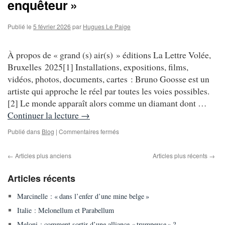
enquêteur »
Publié le
5 février 2026
par
Hugues Le Paige
À propos de « grand (s) air(s) » éditions La Lettre Volée,
Bruxelles 2025[1] Installations, expositions, films,
vidéos, photos, documents, cartes : Bruno Goosse est un
artiste qui approche le réel par toutes les voies possibles.
[2] Le monde apparaît alors comme un diamant dont …
Continuer la lecture
→
sur
Publié dans
Blog
|
Commentaires fermés
Bruno
Goosse,
←
Articles plus anciens
Articles plus récents
→
«
artiste-
Articles récents
enquêteur »
Marcinelle : « dans l’enfer d’une mine belge »
Italie : Melonellum et Parabellum
Meloni : comment sortir d’une alliance « trumpeuse » ?