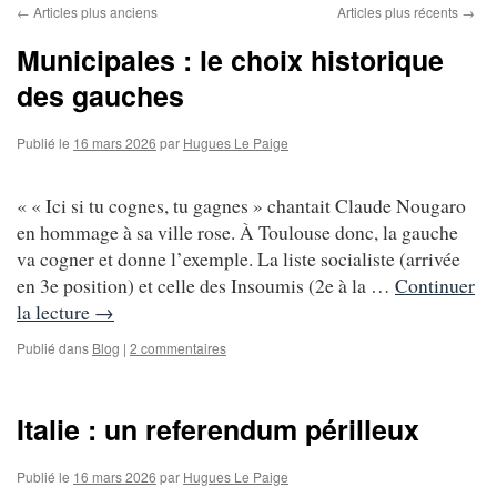
←
Articles plus anciens
Articles plus récents
→
Municipales : le choix historique
des gauches
Publié le
16 mars 2026
par
Hugues Le Paige
« « Ici si tu cognes, tu gagnes » chantait Claude Nougaro
en hommage à sa ville rose. À Toulouse donc, la gauche
va cogner et donne l’exemple. La liste socialiste (arrivée
en 3e position) et celle des Insoumis (2e à la …
Continuer
la lecture
→
Publié dans
Blog
|
2 commentaires
Italie : un referendum périlleux
Publié le
16 mars 2026
par
Hugues Le Paige