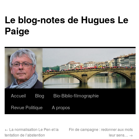
Le blog-notes de Hugues Le
Paige
Accueil
Blog
Bio-Biblio-filmographie
Aller
Revue Politique
A propos
au
contenu
←
La normalisation Le Pen et la
Fin de campagne : redonner aux mots
tentation de l’abstention
leur sens…
→