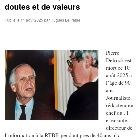
doutes et de valeurs
Publié le
11 août 2025
par
Hugues Le Paige
Pie
rre
Delrock est
mort ce 10
août 2025 à
l’âge de 90
ans.
Journaliste,
rédacteur en
chef du JT
et ensuite
directeur de
l’information à la RTBF, pendant près de 40 ans, il a