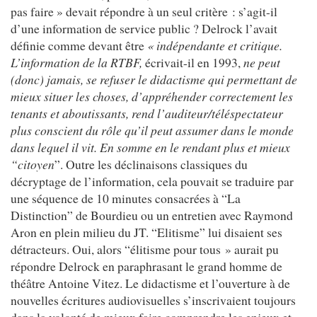
pas faire » devait répondre à un seul critère : s’agit-il
d’une information de service public ? Delrock l’avait
définie comme devant être
« indépendante et critique.
L’information de la RTBF,
écrivait-il en 1993,
ne peut
(donc) jamais, se refuser le didactisme qui permettant de
mieux situer les choses, d’appréhender correctement les
tenants et aboutissants, rend l’auditeur/téléspectateur
plus conscient du rôle qu’il peut assumer dans le monde
dans lequel il vit. En somme en le rendant plus et mieux
“citoyen
”. Outre les déclinaisons classiques du
décryptage de l’information, cela pouvait se traduire par
une séquence de 10 minutes consacrées à “La
Distinction” de Bourdieu ou un entretien avec Raymond
Aron en plein milieu du JT. “Elitisme” lui disaient ses
détracteurs. Oui, alors “élitisme pour tous » aurait pu
répondre Delrock en paraphrasant le grand homme de
théâtre Antoine Vitez. Le didactisme et l’ouverture à de
nouvelles écritures audiovisuelles s’inscrivaient toujours
dans la volonté de mieux faire comprendre les enjeux et