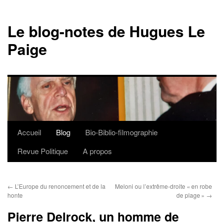
Le blog-notes de Hugues Le
Paige
Accueil
Blog
Bio-Biblio-filmographie
Aller
Revue Politique
A propos
au
contenu
←
L’Europe du renoncement et de la
Meloni ou l’extrême-droite « en robe
honte
de plage »
→
Pierre Delrock, un homme de