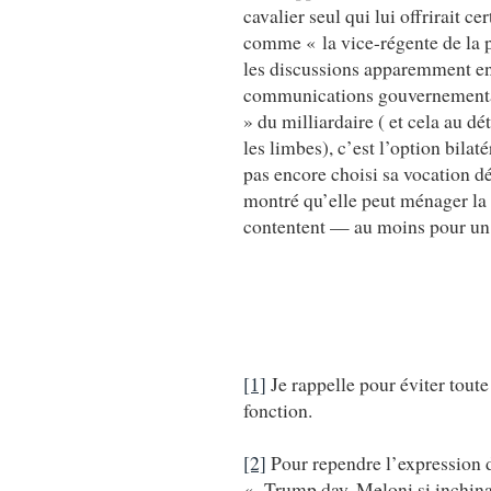
cavalier seul qui lui offrirait c
comme « la vice-régente de la 
les discussions apparemment en
communications gouvernementale
» du milliardaire ( et cela au d
les limbes), c’est l’option bila
pas encore choisi sa vocation dé
montré qu’elle peut ménager la c
contentent — au moins pour un
[1]
Je rappelle pour éviter tout
fonction.
[2]
Pour rependre l’expression 
« Trump day, Meloni si inchina