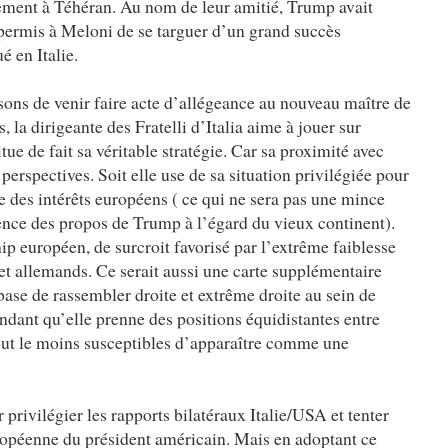
rement à Téhéran. Au nom de leur amitié, Trump avait
permis à Meloni de se targuer d’un grand succès
 en Italie.
isons de venir faire acte d’allégeance au nouveau maître de
la dirigeante des Fratelli d’Italia aime à jouer sur
tue de fait sa véritable stratégie. Car sa proximité avec
rspectives. Soit elle use de sa situation privilégiée pour
e des intérêts européens ( ce qui ne sera pas une mince
lence des propos de Trump à l’égard du vieux continent).
hip européen, de surcroit favorisé par l’extrême faiblesse
 et allemands. Ce serait aussi une carte supplémentaire
base de rassembler droite et extrême droite au sein de
ndant qu’elle prenne des positions équidistantes entre
out le moins susceptibles d’apparaître comme une
r privilégier les rapports bilatéraux Italie/USA et tenter
ropéenne du président américain. Mais en adoptant ce