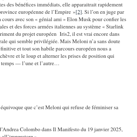
ertes des bénéfices immédiats, elle apparaitrait rapidement
province européenne de l’Empire »
[2]
. Si l’on en juge par
 cours avec son « génial ami » Elon Musk pour confier les
s et des forces armées italiennes au système « Starlink
étriment du projet européen Iris2, il est vrai encore dans
térale qui semble privilégiée. Mais Meloni n’a sans doute
finitive et tout son habile parcours européen nous a
hèvre et le loup et alterner les prises de position qui
 temps — l’une et l’autre…
e équivoque que c’est Meloni qui refuse de féminiser sa
d’Andrea Colombo dans Il Manifesto du 19 janvier 2025,
 all’imperatore »