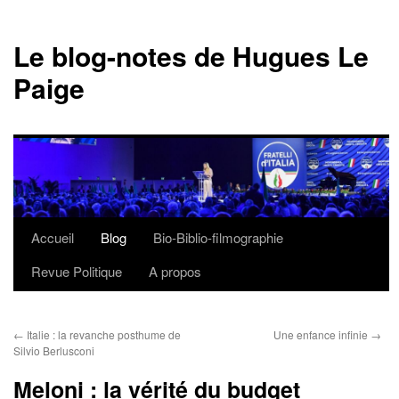
Le blog-notes de Hugues Le
Paige
Accueil
Blog
Bio-Biblio-filmographie
Aller
Revue Politique
A propos
au
contenu
←
Italie : la revanche posthume de
Une enfance infinie
→
Silvio Berlusconi
Meloni : la vérité du budget