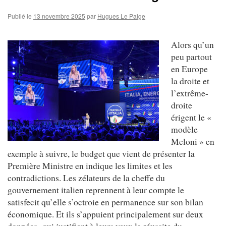
Publié le
13 novembre 2025
par
Hugues Le Paige
Alors qu’un
peu partout
en Europe
la droite et
l’extrême-
droite
érigent le «
modèle
Meloni » en
exemple à suivre, le budget que vient de présenter la
Première Ministre en indique les limites et les
contradictions. Les zélateurs de la cheffe du
gouvernement italien reprennent à leur compte le
satisfecit qu’elle s’octroie en permanence sur son bilan
économique. Et ils s’appuient principalement sur deux
données qui justifient à leurs yeux la réussite du