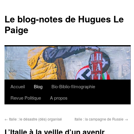
Le blog-notes de Hugues Le
Paige
Accueil
Blog
Bio-Biblio-filmographie
Aller
Revue Politique
A propos
au
contenu
←
Italie : le désastre (dés) organisé
Italie : la campagne de Russie
→
L’Italie à la veille d’un avenir