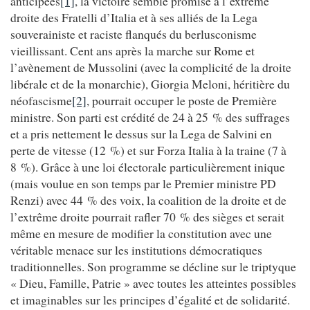
anticipées
[1]
, la victoire semble promise à l’extrême
droite des Fratelli d’Italia et à ses alliés de la Lega
souverainiste et raciste flanqués du berlusconisme
vieillissant. Cent ans après la marche sur Rome et
l’avènement de Mussolini (avec la complicité de la droite
libérale et de la monarchie), Giorgia Meloni, héritière du
néofascisme
[2]
, pourrait occuper le poste de Première
ministre. Son parti est crédité de 24 à 25 % des suffrages
et a pris nettement le dessus sur la Lega de Salvini en
perte de vitesse (12 %) et sur Forza Italia à la traine (7 à
8 %). Grâce à une loi électorale particulièrement inique
(mais voulue en son temps par le Premier ministre PD
Renzi) avec 44 % des voix, la coalition de la droite et de
l’extrême droite pourrait rafler 70 % des sièges et serait
même en mesure de modifier la constitution avec une
véritable menace sur les institutions démocratiques
traditionnelles. Son programme se décline sur le triptyque
« Dieu, Famille, Patrie » avec toutes les atteintes possibles
et imaginables sur les principes d’égalité et de solidarité.