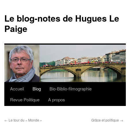
Le blog-notes de Hugues Le
Paige
Accueil
Blog
Bio-Biblio-filmographie
Aller
Revue Politique
A propos
au
contenu
←
Le tour du « Monde »
Grâce et politique
→