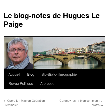
Le blog-notes de Hugues Le
Paige
Accueil
Blog
Bio-Biblio-filmographie
Aller
Revue Politique
A propos
au
contenu
←
Opération Macron-Opération
Coronavirus : « bien commun » et
Stemmelen
profits
→