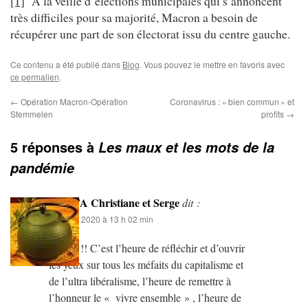
[1]
A la veille d’élections municipales qui s’annoncent
très difficiles pour sa majorité, Macron a besoin de
récupérer une part de son électorat issu du centre gauche.
Ce contenu a été publié dans
Blog
. Vous pouvez le mettre en favoris avec
ce permalien
.
←
Opération Macron-Opération
Coronavirus : « bien commun » et
Stemmelen
profits
→
5 réponses à
Les maux et les mots de la
pandémie
GENTA Christiane et Serge
dit :
15 mars 2020 à 13 h 02 min
Eh oui !! C’est l’heure de réfléchir et d’ouvrir
les yeux sur tous les méfaits du capitalisme et
de l’ultra libéralisme, l’heure de remettre à
l’honneur le « vivre ensemble » , l’heure de