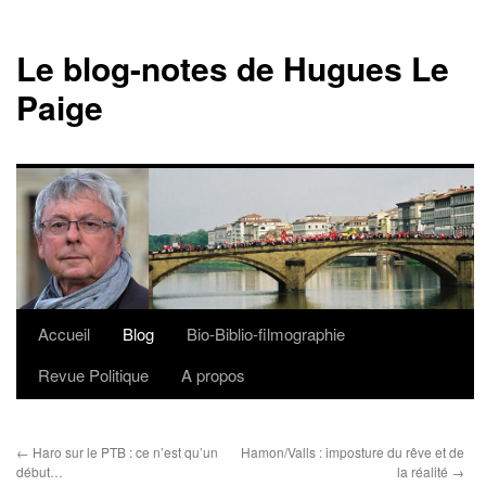
Le blog-notes de Hugues Le
Paige
Accueil
Blog
Bio-Biblio-filmographie
Aller
Revue Politique
A propos
au
contenu
←
Haro sur le PTB : ce n’est qu’un
Hamon/Valls : imposture du rêve et de
début…
la réalité
→