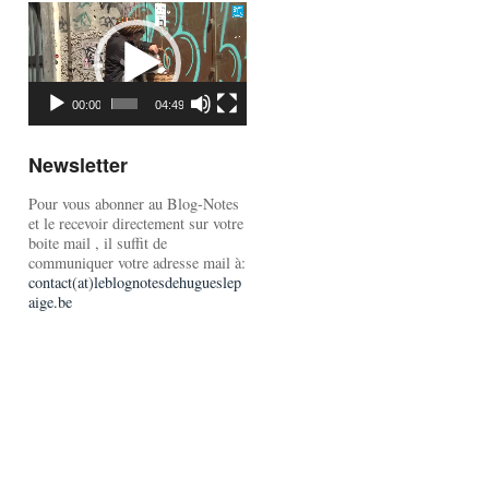
Lecteur
vidéo
00:00
04:49
Newsletter
Pour vous abonner au Blog-Notes
et le recevoir directement sur votre
boite mail , il suffit de
communiquer votre adresse mail à:
contact(at)leblognotesdehugueslep
aige.be