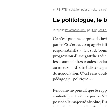
au
←
PS-PTB : équation pour un laboratoire
contenu
Le politologue, le 
Publié le
21 octobre 2018
par
Hugues Le
Ce n’est pas une surprise. L’inv
par le PS s’est accompagnée ill
responsabilités ». C’est de bonn
progression d’une gauche radical
les commentaires condescendant
au mieux — d’« irréalistes » par
de négociation. C’est sans dout
pédagogie politique ».
Personne ne pensait que le rapp
souhaité par les deux partis. Nat
possède la majorité absolue, l’i