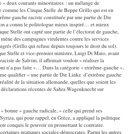
e « deux courants minoritaires : un mélange de
 comme les Cinque Stelle de Beppe Grillo qui est en
extrême gauche raciste constituée par une partie de Die
on a connu le politologue mieux inspiré… et mieux
nque Stelle ont capté une partie de l’électorat de gauche,
 mène des campagnes virulentes contre les services
igrés (Grillo qui refuse depuis toujours le droit du sol).
que Stelle et vice-premier ministre, Luigi Di Maio, avant
raciste de Salvini, il affirmait vouloir « réaliser la
oni n’a pas faite »… Dans la catégorie « extrême-gauche »,
ême qualifier « une partie de Die Linke d’extrême gauche
réalité de la situation allemande, quelles que soient les
 déclarations récentes de Sahra Wagenknecht sur
 « bonne » gauche radicale, « celle qui prend ses
 Syriza, qui pour rappel, en Grèce, a appliqué la politique
voir conquis le pouvoir en promettant le contraire.
ertaines pratiques sociales-démocrates. Parmi les autres