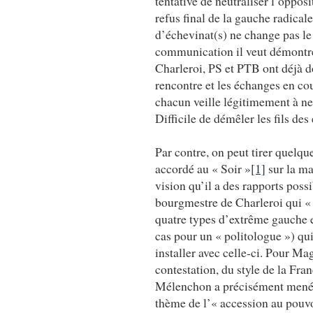
tentative de neutraliser l’oppos
refus final de la gauche radical
d’échevinat(s) ne change pas le
communication il veut démontrer
Charleroi, PS et PTB ont déjà d
rencontre et les échanges en co
chacun veille légitimement à ne 
Difficile de démêler les fils des
Par contre, on peut tirer quelq
accordé au « Soir »
[1]
sur la ma
vision qu’il a des rapports possi
bourgmestre de Charleroi qui « 
quatre types d’extrême gauche 
cas pour un « politologue ») qu
installer avec celle-ci. Pour Ma
contestation, du style de la Fr
Mélenchon a précisément mené to
thème de l’« accession au pouvoi