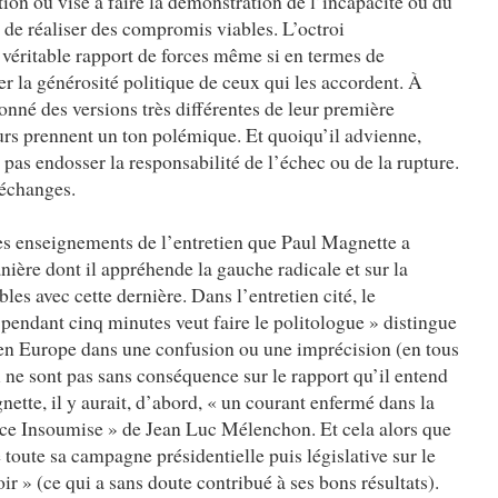
ition ou vise à faire la démonstration de l’incapacité ou du
e de réaliser des compromis viables. L’octroi
 véritable rapport de forces même si en termes de
 la générosité politique de ceux qui les accordent. À
onné des versions très différentes de leur première
urs prennent un ton polémique. Et quoiqu’il advienne,
pas endosser la responsabilité de l’échec ou de la rupture.
 échanges.
ues enseignements de l’entretien que Paul Magnette a
nière dont il appréhende la gauche radicale et sur la
bles avec cette dernière. Dans l’entretien cité, le
pendant cinq minutes veut faire le politologue » distingue
en Europe dans une confusion ou une imprécision (en tous
i ne sont pas sans conséquence sur le rapport qu’il entend
gnette, il y aurait, d’abord, « un courant enfermé dans la
ance Insoumise » de Jean Luc Mélenchon. Et cela alors que
ute sa campagne présidentielle puis législative sur le
r » (ce qui a sans doute contribué à ses bons résultats).