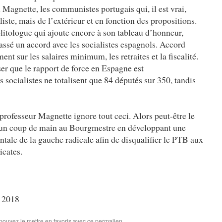
 Magnette, les communistes portugais qui, il est vrai,
ste, mais de l’extérieur et en fonction des propositions.
litologue qui ajoute encore à son tableau d’honneur,
assé un accord avec les socialistes espagnols. Accord
t sur les salaires minimum, les retraites et la fiscalité.
iser que le rapport de force en Espagne est
 socialistes ne totalisent que 84 députés sur 350, tandis
professeur Magnette ignore tout ceci. Alors peut-être le
r un coup de main au Bourgmestre en développant une
ntale de la gauche radicale afin de disqualifier le PTB aux
icates.
e 2018
 pouvez le mettre en favoris avec
ce permalien
.