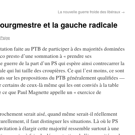
La nouvelle guerre froide des libéraux
→
bourgmestre et la gauche radicale
 Paige
itation faite au PTB de participer à des majorités dominées
ico presto d’une sommation à « prendre ses
e guerre de la part d’un PS qui espère ainsi contrecarrer la
e qui lui taille des croupières. Ce qui l’est moins, ce sont
s sur les propositions du PTB généralement qualifiées —
 certains de ceux-là même qui les ont conviés à la table
e ce que Paul Magnette appelle un « exercice de
rochement serait aisé, quand même serait-il réellement
urellement, il faut distinguer les situations. Là où le PS
nvitation à élargir cette majorité ressemble surtout à une