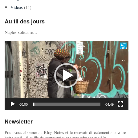
Vidéos
(11)
Au fil des jours
Naples solidaire…
Lecteur
vidéo
00:00
04:49
Newsletter
Pour vous abonner au Blog-Notes et le recevoir directement sur votre
boite mail , il suffit de communiquer votre adresse mail à: