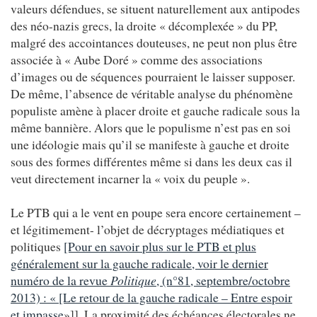
valeurs défendues, se situent naturellement aux antipodes
des néo-nazis grecs, la droite « décomplexée » du PP,
malgré des accointances douteuses, ne peut non plus être
associée à « Aube Doré » comme des associations
d’images ou de séquences pourraient le laisser supposer.
De même, l’absence de véritable analyse du phénomène
populiste amène à placer droite et gauche radicale sous la
même bannière. Alors que le populisme n’est pas en soi
une idéologie mais qu’il se manifeste à gauche et droite
sous des formes différentes même si dans les deux cas il
veut directement incarner la « voix du peuple ».
Le PTB qui a le vent en poupe sera encore certainement –
et légitimement- l’objet de décryptages médiatiques et
politiques
[Pour en savoir plus sur le PTB et plus
généralement sur la gauche radicale, voir le dernier
numéro de la revue
Politique
, (n°81, septembre/octobre
2013) : « [Le retour de la gauche radicale – Entre espoir
et impasse
»]]. La proximité des échéances électorales ne