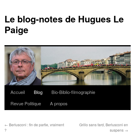
Le blog-notes de Hugues Le
Paige
Accueil
Blog
Bio-Biblio-filmographie
Aller
Revue Politique
A propos
au
contenu
←
Berlusconi : fin de partie, vraiment
Grillo sans fard, Berlusconi en
?
suspens
→